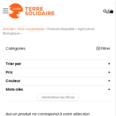
Rech
Mo
menu
co
Accueil
>
Tous nos produits
>
Produits étiquetés « Agriculture
Biologique »
Catégories
Filtrer
ÉQUITABLE
Trier par
Par défaut
ÉPICERIE
Prix
Popularité
Tous
MAISON
Couleur
Nouveauté
0 € - 50 €
Blanc Pur
Bleu Marine
Mots clés
Prix : du - cher au + cher
ACCESSOIRES
50 € - 100 €
terracotta
vert
Prix : du + cher au - cher
réinitialiser les filtres
100 € - 150 €
Fabriqué en France
Agriculture Biologique
Vegan
BIEN-ÊTRE
vert amande
violet
Disponibilité
150 € - 200 €
PAPETERIE
Biodégradable
Cosme Bio
FSC
Plus de 200€
Aucun produit ne correspond à votre sélection.