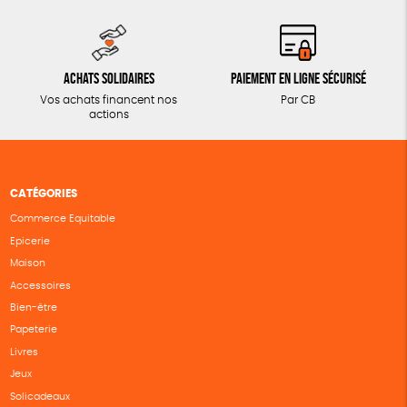
Achats solidaires
Paiement en ligne sécurisé
Vos achats financent nos
Par CB
actions
CATÉGORIES
Commerce Equitable
Epicerie
Maison
Accessoires
Bien-être
Papeterie
Livres
Jeux
Solicadeaux