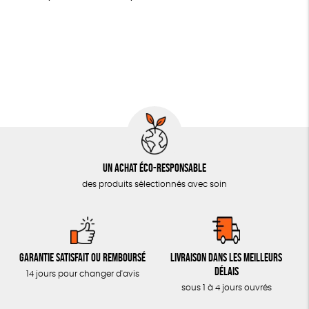
LIVRES
Fabrication artisanale
Oeko-Tex
PEFC
JEUX
Fabriqué en Espagne
ESAT
GOTS
SOLICADEAUX
TOUT
Un achat éco-responsable
des produits sélectionnés avec soin
Garantie satisfait ou remboursé
Livraison dans les meilleurs
délais
14 jours pour changer d'avis
sous 1 à 4 jours ouvrés