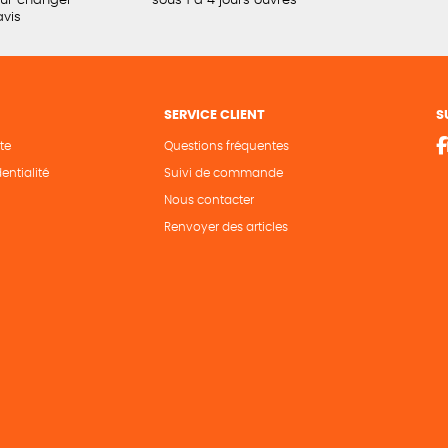
our changer
sous 1 à 4 jours ouvrés
avis
SERVICE CLIENT
S
te
Questions fréquentes
entialité
Suivi de commande
Nous contacter
Renvoyer des articles