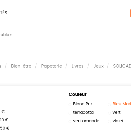
TÉS
ERIE
MAISON
ACCES
dable »
LIVRES
JEUX
s
Bien-être
Papeterie
Livres
Jeux
SOLICA
Couleur
Blanc Pur
Bleu Mar
0 €
terracotta
vert
100 €
vert amande
violet
150 €