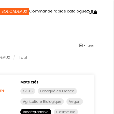
Rechercher
Mon
Commande rapide catalogue
SOLICADEAUX
compte
SOIRES
BIEN-ÊTRE
SOLICADEAUX
Filtrer
DEAUX
Tout
Mots clés
ine
GOTS
Fabriqué en France
Agriculture Biologique
Vegan
Biodégradable
Cosme Bio