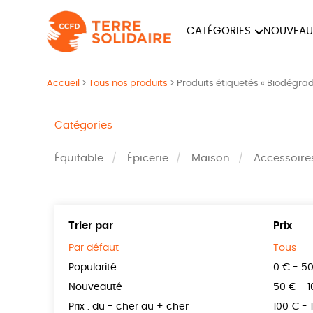
CATÉGORIES
NOUVEAU
ÉQUITABLE
ÉPIC
Accueil
>
Tous nos produits
>
Produits étiquetés « Biodégra
PAPETERIE
Catégories
Équitable
Épicerie
Maison
Accessoire
Trier par
Prix
Par défaut
Tous
Popularité
0 € - 5
Nouveauté
50 € - 
Prix : du - cher au + cher
100 € - 