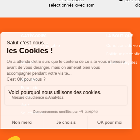
des produits
14 jours p
sélectionnés avec soin
d'
CATÉGORIES
LA BOUTIQUE
Commerce Equitable
Conditions de ven
Epicerie
Politique de confid
Maison
Mentions légales
Accessoires
Bien-être
Papeterie
Livres
Jeux
Solicadeaux