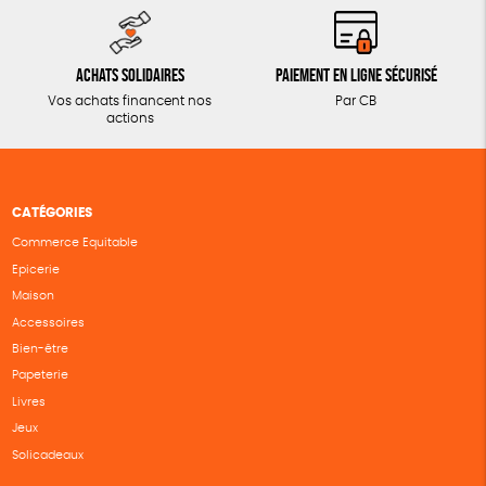
Achats solidaires
Paiement en ligne sécurisé
Vos achats financent nos
Par CB
actions
CATÉGORIES
Commerce Equitable
Epicerie
Maison
Accessoires
Bien-être
Papeterie
Livres
Jeux
Solicadeaux