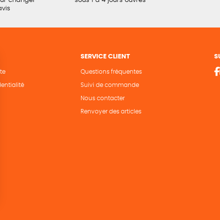
our changer
sous 1 à 4 jours ouvrés
avis
SERVICE CLIENT
S
te
Questions fréquentes
entialité
Suivi de commande
Nous contacter
Renvoyer des articles