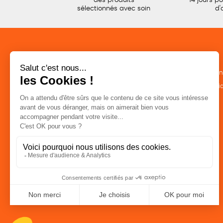
des produits
14 jours p
sélectionnés avec soin
d'
CATÉGORIES
LA BOUTIQUE
Commerce Equitable
Conditions de ven
Epicerie
Politique de confid
Maison
Mentions légales
Accessoires
Bien-être
Papeterie
Livres
Jeux
Solicadeaux