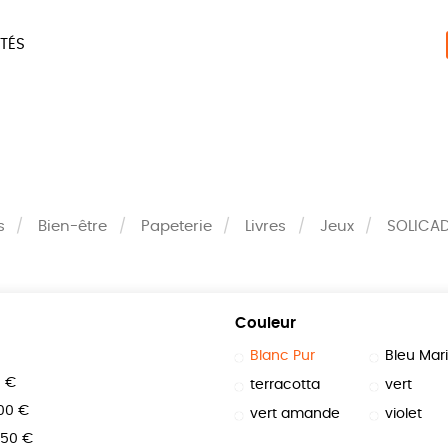
TÉS
ERIE
MAISON
ACCES
LIVRES
JEUX
s
Bien-être
Papeterie
Livres
Jeux
SOLICA
Couleur
Blanc Pur
Bleu Mar
0 €
terracotta
vert
100 €
vert amande
violet
150 €