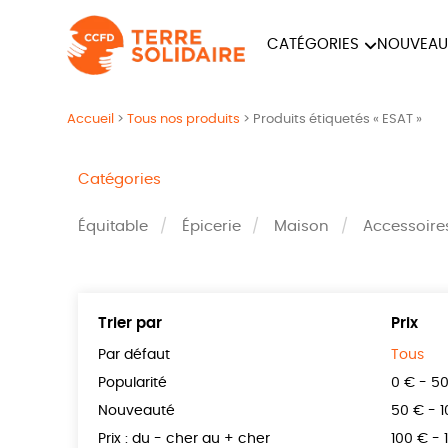
CATÉGORIES
NOUVEAU
ÉQUITABLE
ÉPIC
Accueil
>
Tous nos produits
>
Produits étiquetés « ESAT »
PAPETERIE
Catégories
Équitable
Épicerie
Maison
Accessoire
Trier par
Prix
Par défaut
Tous
Popularité
0 € - 5
Nouveauté
50 € - 
Prix : du - cher au + cher
100 € - 