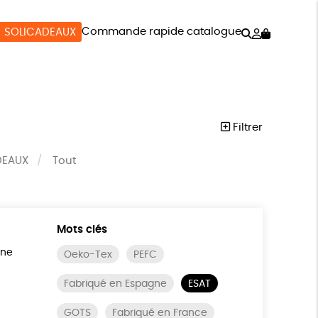
Rechercher
Mon
Commande rapide catalogue
SOLICADEAUX
compte
SOIRES
BIEN-ÊTRE
SOLICADEAUX
Filtrer
DEAUX
Tout
Mots clés
ine
Oeko-Tex
PEFC
Fabriqué en Espagne
ESAT
GOTS
Fabriqué en France