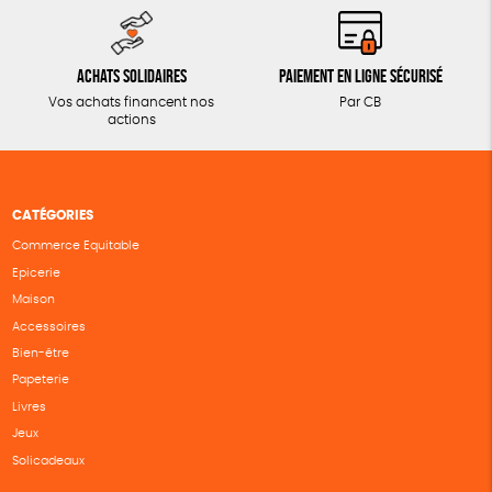
Achats solidaires
Paiement en ligne sécurisé
Vos achats financent nos
Par CB
actions
CATÉGORIES
Commerce Equitable
Epicerie
Maison
Accessoires
Bien-être
Papeterie
Livres
Jeux
Solicadeaux