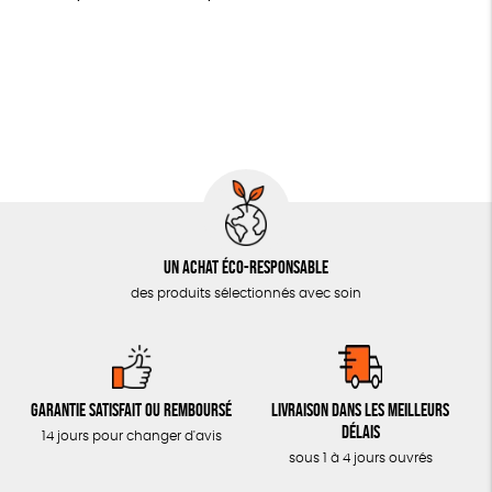
LIVRES
Fabriqué en France
Agriculture Biologique
Vegan
JEUX
Biodégradable
Cosme Bio
SOLICADEAUX
TOUT
Un achat éco-responsable
des produits sélectionnés avec soin
Garantie satisfait ou remboursé
Livraison dans les meilleurs
délais
14 jours pour changer d'avis
sous 1 à 4 jours ouvrés