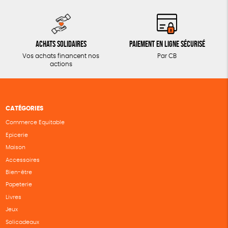
Achats solidaires
Paiement en ligne sécurisé
Vos achats financent nos
Par CB
actions
CATÉGORIES
Commerce Equitable
Epicerie
Maison
Accessoires
Bien-être
Papeterie
Livres
Jeux
Solicadeaux