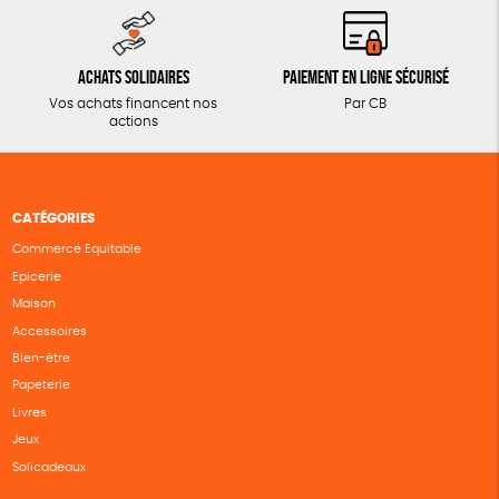
Achats solidaires
Paiement en ligne sécurisé
Vos achats financent nos
Par CB
actions
CATÉGORIES
Commerce Equitable
Epicerie
Maison
Accessoires
Bien-être
Papeterie
Livres
Jeux
Solicadeaux