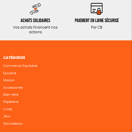
Achats solidaires
Paiement en ligne sécurisé
Vos achats financent nos
Par CB
actions
CATÉGORIES
Commerce Equitable
Epicerie
Maison
Accessoires
Bien-être
Papeterie
Livres
Jeux
Solicadeaux