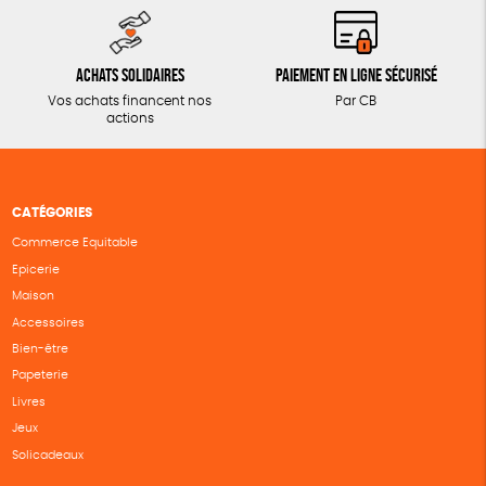
Achats solidaires
Paiement en ligne sécurisé
Vos achats financent nos
Par CB
actions
CATÉGORIES
Commerce Equitable
Epicerie
Maison
Accessoires
Bien-être
Papeterie
Livres
Jeux
Solicadeaux