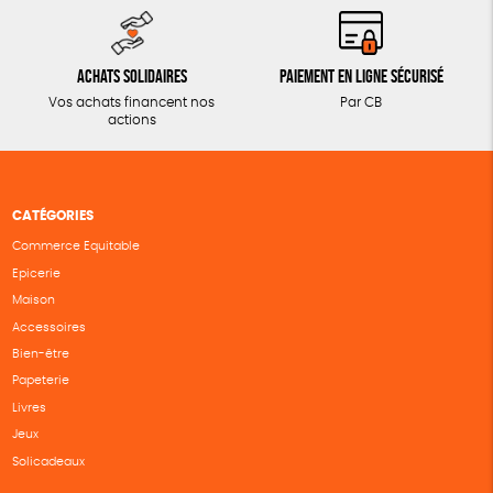
Achats solidaires
Paiement en ligne sécurisé
Vos achats financent nos
Par CB
actions
CATÉGORIES
Commerce Equitable
Epicerie
Maison
Accessoires
Bien-être
Papeterie
Livres
Jeux
Solicadeaux