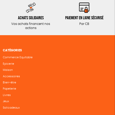
Achats solidaires
Paiement en ligne sécurisé
Vos achats financent nos
Par CB
actions
CATÉGORIES
Commerce Equitable
Epicerie
Maison
Accessoires
Bien-être
Papeterie
Livres
Jeux
Solicadeaux