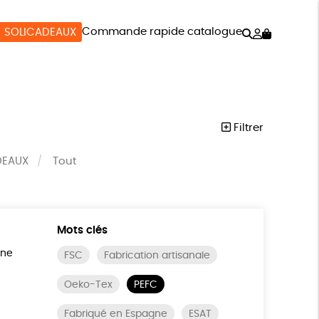
Rechercher
Mon
Commande rapide catalogue
SOLICADEAUX
compte
SOIRES
BIEN-ÊTRE
SOLICADEAUX
Filtrer
DEAUX
Tout
Mots clés
ine
FSC
Fabrication artisanale
Oeko-Tex
PEFC
Fabriqué en Espagne
ESAT