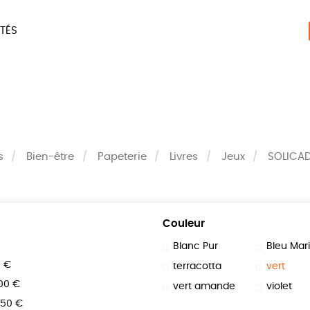
TÉS
ERIE
MAISON
ACCES
LIVRES
JEUX
s
Bien-être
Papeterie
Livres
Jeux
SOLICA
Couleur
Blanc Pur
Bleu Mar
0 €
terracotta
vert
100 €
vert amande
violet
150 €