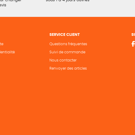
our changer
sous 1 à 4 jours ouvrés
avis
SERVICE CLIENT
S
te
Questions fréquentes
entialité
Suivi de commande
Nous contacter
Renvoyer des articles