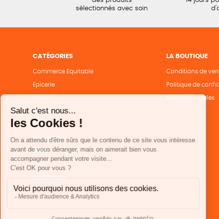
des produits
14 jours p
sélectionnés avec soin
d'
CATÉGORIES
LA BOUTIQUE
Commerce Equitable
Conditions de ven
Epicerie
Politique de confid
Maison
Mentions légales
Accessoires
Bien-être
Papeterie
Livres
Jeux
Solicadeaux