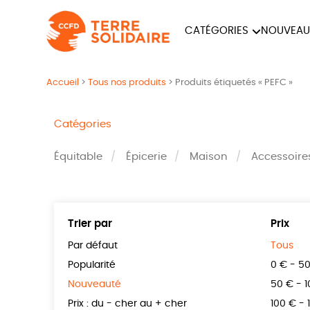
CATÉGORIES
NOUVEAU
ÉQUITABLE
ÉPIC
Accueil
>
Tous nos produits
>
Produits étiquetés « PEFC »
PAPETERIE
Catégories
Équitable
Épicerie
Maison
Accessoire
Trier par
Prix
Par défaut
Tous
Popularité
0 € - 5
Nouveauté
50 € - 
Prix : du - cher au + cher
100 € - 