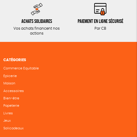
Achats solidaires
Paiement en ligne sécurisé
Vos achats financent nos
Par CB
actions
CATÉGORIES
Commerce Equitable
Epicerie
Maison
Accessoires
Bien-être
Papeterie
Livres
Jeux
Solicadeaux