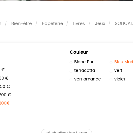
s
Bien-être
Papeterie
Livres
Jeux
SOLICA
Couleur
Blanc Pur
Bleu Mar
0 €
terracotta
vert
100 €
vert amande
violet
150 €
 200 €
 200€