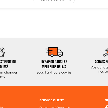
réinitialiser les filtres
atisfait ou
Livraison dans les
Achats s
oursé
meilleurs délais
Vos achats
nos a
our changer
sous 1 à 4 jours ouvrés
avis
SERVICE CLIENT
S
te
Questions fréquentes