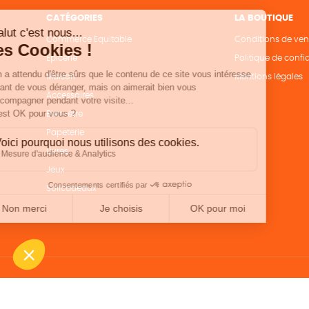
CATÉGORIES
LA BOUTIQUE
Commerce Equitable
Conditions de ven
Epicerie
Politique de confid
Maison
Mentions légales
Accessoires
Bien-être
Papeterie
Livres
Jeux
Solicadeaux
Une boutique élaborée avec
par RGOODS