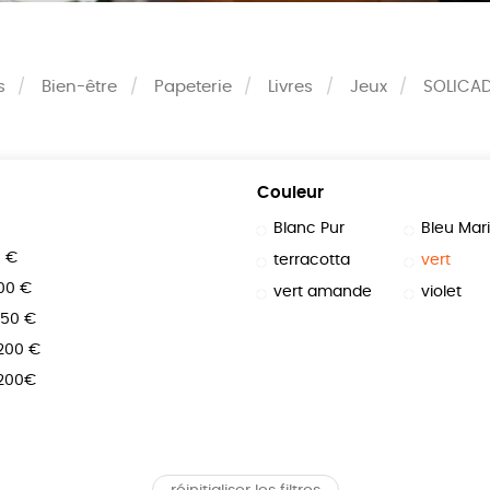
s
Bien-être
Papeterie
Livres
Jeux
SOLICA
Couleur
Blanc Pur
Bleu Mar
0 €
terracotta
vert
100 €
vert amande
violet
150 €
 200 €
 200€