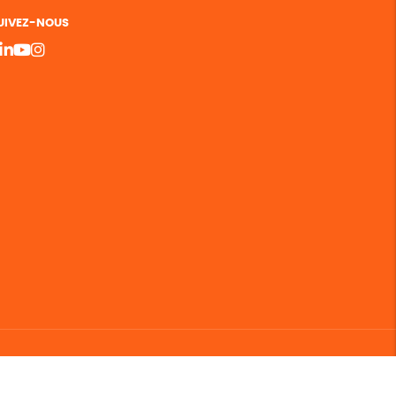
UIVEZ-NOUS
bergement vert certifié ISO14001 propulsé avec
par Infomaniak