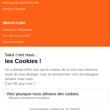
Politique de confidentialité
Mentions légales
SERVICE CLIENT
Questions fréquentes
Suivi de commande
Nous contacter
Renvoyer des articles
SUIVEZ-NOUS
Une boutique élaborée avec
par RGOODS
Hébergement vert certifié ISO14001 propulsé avec
par Infomaniak