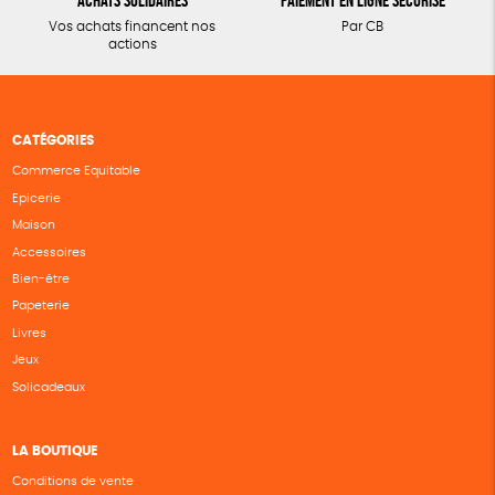
Achats solidaires
Paiement en ligne sécurisé
Vos achats financent nos
Par CB
actions
CATÉGORIES
Commerce Equitable
Epicerie
Maison
Accessoires
Bien-être
Papeterie
Livres
Jeux
Solicadeaux
LA BOUTIQUE
Conditions de vente