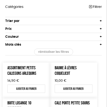
Catégories
Filtrer
ÉQUITABLE
Trier par
Par défaut
ÉPICERIE
Prix
Popularité
Tous
MAISON
Couleur
Nouveauté
0 € - 50 €
Blanc Pur
Bleu Marine
Mots clés
Prix : du - cher au + cher
ACCESSOIRES
50 € - 100 €
terracotta
vert
Prix : du + cher au - cher
réinitialiser les filtres
100 € - 150 €
PEFC
Fabriqué en Espagne
ESAT
GOTS
BIEN-ÊTRE
vert amande
violet
Disponibilité
150 € - 200 €
PAPETERIE
Fabriqué en France
Agriculture Biologique
Vegan
Plus de 200€
ASSORTIMENT PETITS
BAUME À LÈVRES
LIVRES
CALISSONS ARLEQUINS
COQUELICOT
Biodégradable
Cosme Bio
FSC
14,90
€
10,00
€
JEUX
Fabrication artisanale
Oeko-Tex
Ajouter au panier
Ajouter au panier
SOLICADEAUX
TOUT
BOITE LOSANGE 10
CALE PORTE PETITE SOURIS