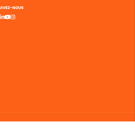
UIVEZ-NOUS
bergement vert certifié ISO14001 propulsé avec
par Infomaniak