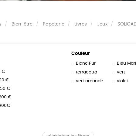
s
Bien-être
Papeterie
Livres
Jeux
SOLICA
Couleur
Blanc Pur
Bleu Mar
0 €
terracotta
vert
100 €
vert amande
violet
150 €
 200 €
 200€