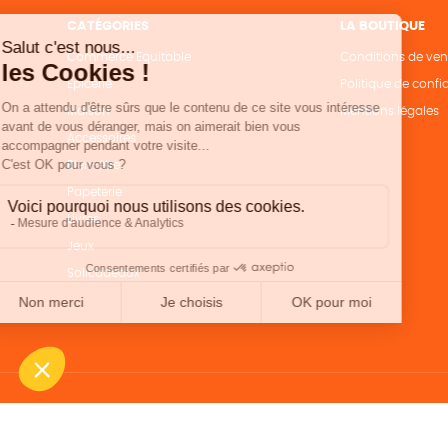
CATÉGORIES
LA BOUTIQUE
Commerce Equitable
Conditions de ven
Epicerie
Politique de confid
Maison
Mentions légales
Accessoires
Bien-être
Papeterie
Livres
Jeux
Solicadeaux
Une boutique élaborée avec
par RGOODS