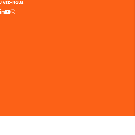
UIVEZ-NOUS
bergement vert certifié ISO14001 propulsé avec
par Infomaniak