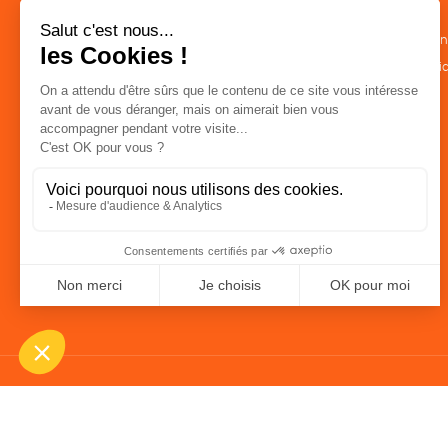
CATÉGORIES
LA BOUTIQUE
Commerce Equitable
Conditions de ven
Epicerie
Politique de confid
Maison
Mentions légales
Accessoires
Bien-être
Papeterie
Livres
Jeux
Solicadeaux
Une boutique élaborée avec
par RGOODS