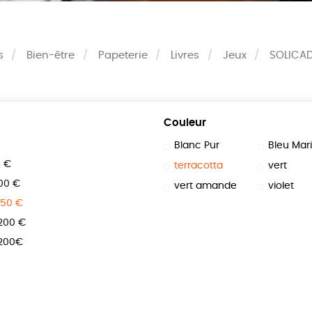
s
Bien-être
Papeterie
Livres
Jeux
SOLICA
Couleur
Blanc Pur
Bleu Mar
0 €
terracotta
vert
100 €
vert amande
violet
150 €
 200 €
 200€