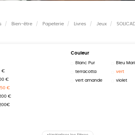
s
Bien-être
Papeterie
Livres
Jeux
SOLICA
Couleur
Blanc Pur
Bleu Mar
0 €
terracotta
vert
100 €
vert amande
violet
150 €
 200 €
 200€