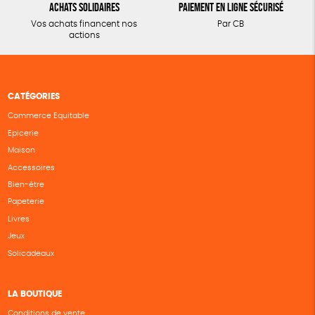
Achats solidaires
Paiement en ligne sécurisé
Vos achats financent nos
Par CB
actions
CATÉGORIES
Commerce Equitable
Epicerie
Maison
Accessoires
Bien-être
Papeterie
Livres
Jeux
Solicadeaux
LA BOUTIQUE
Conditions de vente