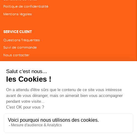
Politique de confidentialité
Mentions légales
SERVICE CLIENT
Questions fréquentes
Suivi de commande
Nous contacter
Renvoyer des articles
SUIVEZ-NOUS
Une boutique élaborée avec
par RGOODS
Hébergement vert certifié ISO14001 propulsé avec
par Infomaniak