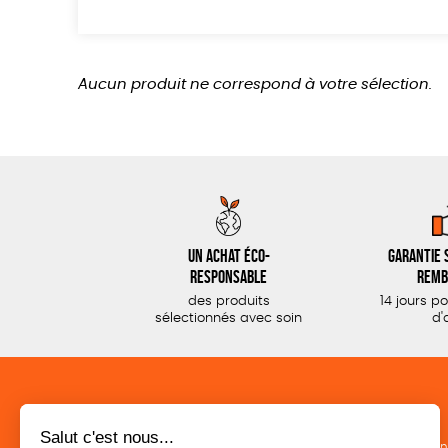
Aucun produit ne correspond à votre sélection.
Un achat éco-
Garantie s
responsable
remb
des produits
14 jours p
sélectionnés avec soin
d'
CATÉGORIES
LA BOUTIQUE
Commerce Equitable
Conditions de ven