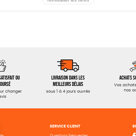
réinitialiser les filtres
atisfait ou
Livraison dans les
Achats s
oursé
meilleurs délais
Vos achats
nos a
our changer
sous 1 à 4 jours ouvrés
avis
SERVICE CLIENT
S
te
Questions fréquentes