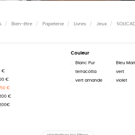
s
Bien-être
Papeterie
Livres
Jeux
SOLICA
Couleur
Blanc Pur
Bleu Mar
0 €
terracotta
vert
100 €
vert amande
violet
150 €
 200 €
 200€