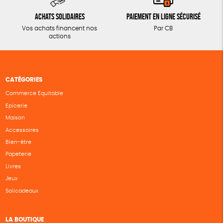
Achats solidaires
Paiement en ligne sécurisé
Vos achats financent nos
Par CB
actions
CATÉGORIES
Commerce Equitable
Epicerie
Maison
Accessoires
Bien-être
Papeterie
Livres
Jeux
Solicadeaux
LA BOUTIQUE