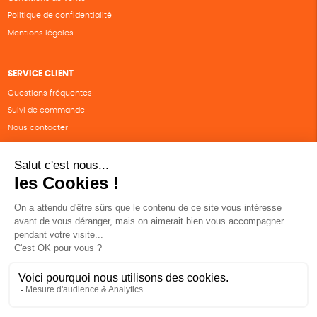
Politique de confidentialité
Mentions légales
SERVICE CLIENT
Questions fréquentes
Suivi de commande
Nous contacter
Renvoyer des articles
SUIVEZ-NOUS
Une boutique élaborée avec
par RGOODS
Hébergement vert certifié ISO14001 propulsé avec
par Infomaniak