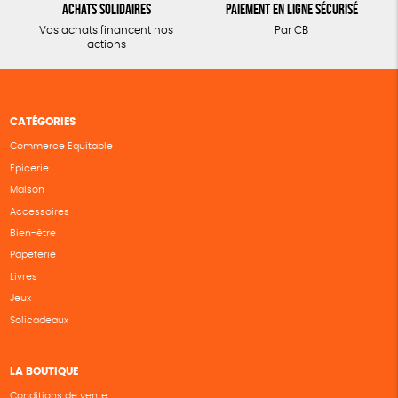
Achats solidaires
Paiement en ligne sécurisé
Vos achats financent nos
Par CB
actions
CATÉGORIES
Commerce Equitable
Epicerie
Maison
Accessoires
Bien-être
Papeterie
Livres
Jeux
Solicadeaux
LA BOUTIQUE
Conditions de vente