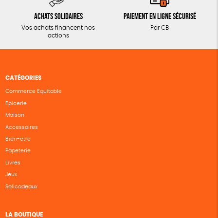
Achats solidaires
Paiement en ligne sécurisé
Vos achats financent nos
Par CB
actions
CATÉGORIES
Commerce Equitable
Epicerie
Maison
Accessoires
Bien-être
Papeterie
Livres
Jeux
Solicadeaux
LA BOUTIQUE