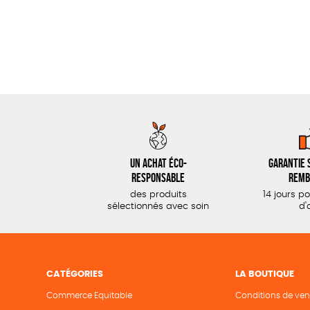
Un achat éco-
Garantie s
responsable
remb
des produits
14 jours p
sélectionnés avec soin
d'
CATÉGORIES
LA BOUTIQUE
Commerce Equitable
Conditions de ven