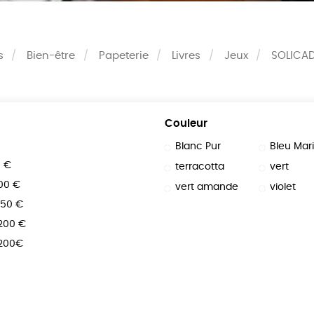
s
Bien-être
Papeterie
Livres
Jeux
SOLICA
Couleur
Blanc Pur
Bleu Mar
0 €
terracotta
vert
100 €
vert amande
violet
150 €
 200 €
 200€