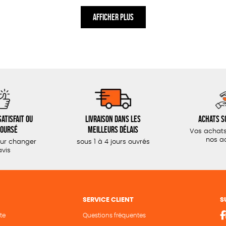
AFFICHER PLUS
atisfait ou
Livraison dans les
Achats s
oursé
meilleurs délais
Vos achats
nos a
our changer
sous 1 à 4 jours ouvrés
avis
SERVICE CLIENT
S
te
Questions fréquentes