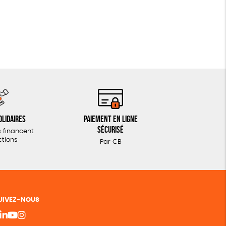
olidaires
Paiement en ligne
sécurisé
 financent
ctions
Par CB
UIVEZ-NOUS