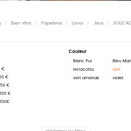
s
Bien-être
Papeterie
Livres
Jeux
SOLICA
Couleur
Blanc Pur
Bleu Mar
0 €
terracotta
vert
100 €
vert amande
violet
150 €
 200 €
 200€