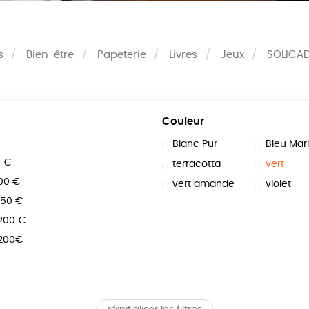
s
Bien-être
Papeterie
Livres
Jeux
SOLICA
Couleur
Blanc Pur
Bleu Mar
0 €
terracotta
vert
100 €
vert amande
violet
150 €
 200 €
 200€