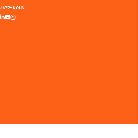
UIVEZ-NOUS
bergement vert certifié ISO14001 propulsé avec
par Infomaniak