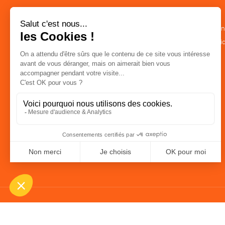
CATÉGORIES
LA BOUTIQUE
Commerce Equitable
Conditions de ven
Epicerie
Politique de confid
Maison
Mentions légales
Accessoires
Bien-être
Papeterie
Livres
Jeux
Solicadeaux
Une boutique élaborée avec
par RGOODS