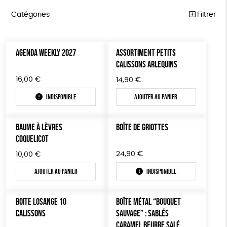
Catégories
Filtrer
ÉQUITABLE
Trier par
AGENDA WEEKLY 2027
ASSORTIMENT PETITS
Par défaut
ÉPICERIE
Prix
CALISSONS ARLEQUINS
Popularité
Tous
MAISON
Couleur
16,00
€
14,90
€
Nouveauté
0 € - 50 €
Blanc Pur
Bleu Marine
Mots clés
Prix : du - cher au + cher
Indisponible
Ajouter au panier
ACCESSOIRES
50 € - 100 €
terracotta
vert
Prix : du + cher au - cher
100 € - 150 €
Fabriqué en France
Agriculture Biologique
Vegan
BIEN-ÊTRE
vert amande
violet
Disponibilité
BAUME À LÈVRES
BOÎTE DE GRIOTTES
150 € - 200 €
PAPETERIE
Biodégradable
Cosme Bio
FSC
COQUELICOT
Plus de 200€
LIVRES
Fabrication artisanale
Oeko-Tex
24,90
€
PEFC
10,00
€
Ajouter au panier
Indisponible
JEUX
Fabriqué en Espagne
ESAT
GOTS
SOLICADEAUX
BOITE LOSANGE 10
BOÎTE MÉTAL “BOUQUET
TOUT
CALISSONS
SAUVAGE” : SABLÉS
CARAMEL BEURRE SALÉ