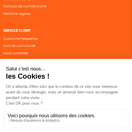
Politique de confidentialité
Mentions légales
SERVICE CLIENT
Questions fréquentes
Suivi de commande
Nous contacter
Renvoyer des articles
SUIVEZ-NOUS
Une boutique élaborée avec
par RGOODS
Hébergement vert certifié ISO14001 propulsé avec
par Infomaniak