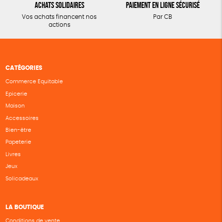
Achats solidaires
Paiement en ligne sécurisé
Vos achats financent nos
Par CB
actions
CATÉGORIES
Commerce Equitable
Epicerie
Maison
Accessoires
Bien-être
Papeterie
Livres
Jeux
Solicadeaux
LA BOUTIQUE
Conditions de vente