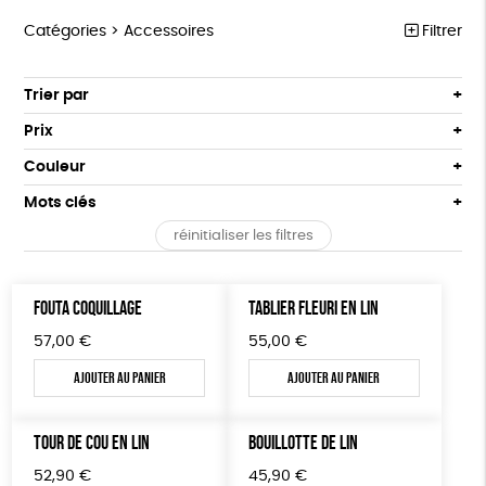
Catégories >
Accessoires
Filtrer
ÉQUITABLE
Trier par
Par défaut
ÉPICERIE
Prix
Popularité
Tous
MAISON
Couleur
Nouveauté
0 € - 50 €
Blanc Pur
Bleu Marine
Mots clés
Prix : du - cher au + cher
ACCESSOIRES
50 € - 100 €
terracotta
vert
Prix : du + cher au - cher
réinitialiser les filtres
100 € - 150 €
GOTS
Fabriqué en France
Agriculture Biologique
BIEN-ÊTRE
vert amande
violet
Disponibilité
150 € - 200 €
PAPETERIE
Vegan
Biodégradable
Cosme Bio
FSC
Plus de 200€
FOUTA COQUILLAGE
TABLIER FLEURI EN LIN
LIVRES
Fabrication artisanale
Oeko-Tex
PEFC
57,00
€
55,00
€
JEUX
Fabriqué en Espagne
ESAT
Ajouter au panier
Ajouter au panier
SOLICADEAUX
TOUR DE COU EN LIN
BOUILLOTTE DE LIN
TOUT
52,90
€
45,90
€