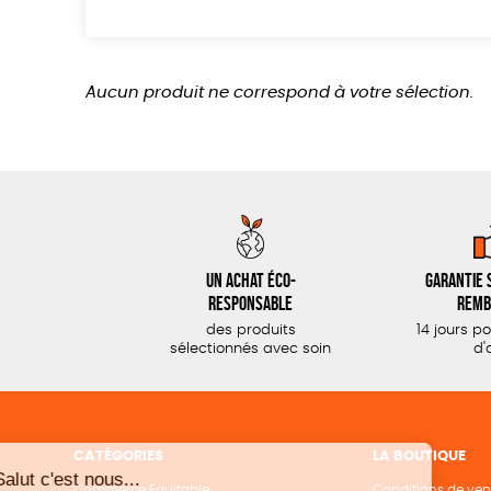
Aucun produit ne correspond à votre sélection.
Un achat éco-
Garantie s
responsable
remb
des produits
14 jours p
sélectionnés avec soin
d'
CATÉGORIES
LA BOUTIQUE
Commerce Equitable
Conditions de ven