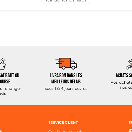
réinitialiser les filtres
atisfait ou
Livraison dans les
Achats s
oursé
meilleurs délais
Vos achats
nos a
our changer
sous 1 à 4 jours ouvrés
avis
SERVICE CLIENT
S
te
Questions fréquentes