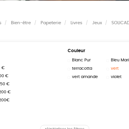
s
Bien-être
Papeterie
Livres
Jeux
SOLICA
Couleur
Blanc Pur
Bleu Mar
0 €
terracotta
vert
100 €
vert amande
violet
150 €
 200 €
 200€