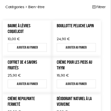
Catégories >
Bien-être
Filtrer
ÉQUITABLE
Trier par
BAUME À LÈVRES
BOUILLOTTE PELUCHE LAPIN
Par défaut
ÉPICERIE
Prix
COQUELICOT
Popularité
Tous
MAISON
Couleur
10,00
€
24,90
€
Nouveauté
0 € - 50 €
Blanc Pur
Bleu Marine
Mots clés
Prix : du - cher au + cher
Ajouter au panier
Ajouter au panier
ACCESSOIRES
50 € - 100 €
terracotta
vert
Prix : du + cher au - cher
100 € - 150 €
Agriculture Biologique
Vegan
Biodégradable
BIEN-ÊTRE
vert amande
violet
Disponibilité
COFFRET DE 4 SAVONS
CRÈME POUR LES PIEDS AU
150 € - 200 €
PAPETERIE
Cosme Bio
FSC
Fabrication artisanale
FRUITÉS
THYM
Plus de 200€
LIVRES
Oeko-Tex
PEFC
Fabriqué en Espagne
ESAT
25,90
€
16,90
€
Ajouter au panier
Ajouter au panier
JEUX
GOTS
Fabriqué en France
SOLICADEAUX
CRÈME REPULPANTE
DÉODORANT NATUREL À LA
TOUT
FERMETÉ
VERVEINE