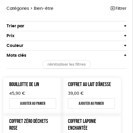
Catégories >
Bien-être
Filtrer
ÉQUITABLE
Trier par
Par défaut
ÉPICERIE
Prix
Popularité
Tous
MAISON
Couleur
Nouveauté
0 € - 50 €
Blanc Pur
Bleu Marine
Mots clés
Prix : du - cher au + cher
ACCESSOIRES
50 € - 100 €
terracotta
vert
Prix : du + cher au - cher
réinitialiser les filtres
100 € - 150 €
PEFC
Fabriqué en Espagne
ESAT
GOTS
BIEN-ÊTRE
vert amande
violet
Disponibilité
150 € - 200 €
PAPETERIE
Fabriqué en France
Agriculture Biologique
Vegan
Plus de 200€
BOUILLOTTE DE LIN
COFFRET AU LAIT D’ÂNESSE
LIVRES
Biodégradable
Cosme Bio
FSC
45,90
€
39,00
€
JEUX
Fabrication artisanale
Oeko-Tex
Ajouter au panier
Ajouter au panier
SOLICADEAUX
COFFRET ZÉRO DÉCHETS
COFFRET LAPONIE
TOUT
ROSE
ENCHANTÉE