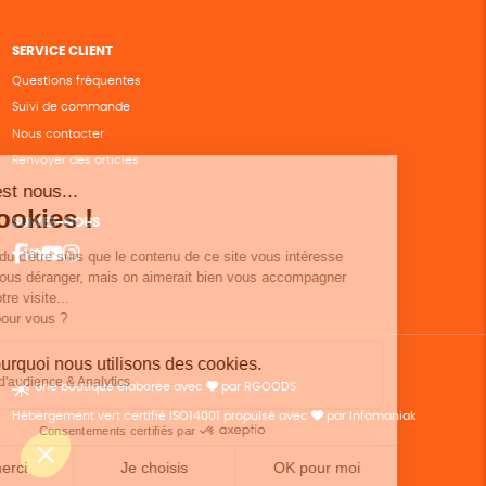
SERVICE CLIENT
Questions fréquentes
Suivi de commande
Nous contacter
Renvoyer des articles
SUIVEZ-NOUS
Une boutique élaborée avec
par RGOODS
Hébergement vert certifié ISO14001 propulsé avec
par Infomaniak