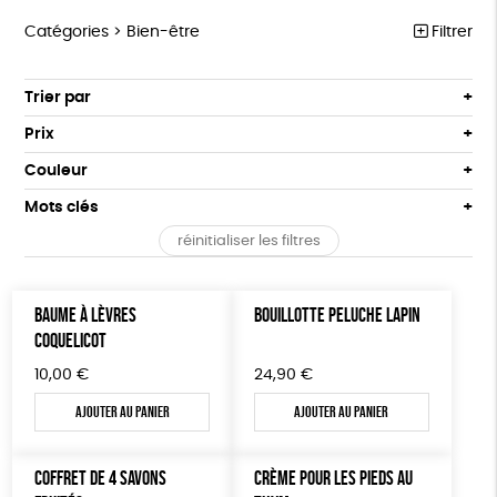
Catégories >
Bien-être
Filtrer
ÉQUITABLE
Trier par
Par défaut
ÉPICERIE
Prix
Popularité
Tous
MAISON
Couleur
Nouveauté
0 € - 50 €
Blanc Pur
Bleu Marine
Mots clés
Prix : du - cher au + cher
ACCESSOIRES
50 € - 100 €
terracotta
vert
Prix : du + cher au - cher
réinitialiser les filtres
100 € - 150 €
Fabrication artisanale
Oeko-Tex
PEFC
BIEN-ÊTRE
vert amande
violet
Disponibilité
150 € - 200 €
PAPETERIE
Fabriqué en Espagne
ESAT
GOTS
Plus de 200€
BAUME À LÈVRES
BOUILLOTTE PELUCHE LAPIN
LIVRES
COQUELICOT
Fabriqué en France
Agriculture Biologique
Vegan
10,00
€
24,90
€
JEUX
Biodégradable
Cosme Bio
FSC
Ajouter au panier
Ajouter au panier
SOLICADEAUX
TOUT
COFFRET DE 4 SAVONS
CRÈME POUR LES PIEDS AU