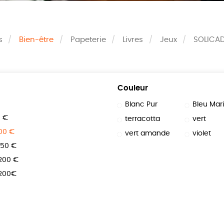
s
Bien-être
Papeterie
Livres
Jeux
SOLICA
Couleur
Blanc Pur
Bleu Mar
0 €
terracotta
vert
100 €
vert amande
violet
150 €
 200 €
 200€