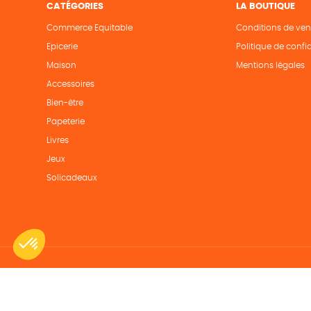
CATÉGORIES
LA BOUTIQUE
Commerce Equitable
Conditions de ven
Epicerie
Politique de confid
Maison
Mentions légales
Accessoires
Bien-être
Papeterie
Livres
Jeux
Solicadeaux
Une boutique élaborée avec
par RGOODS