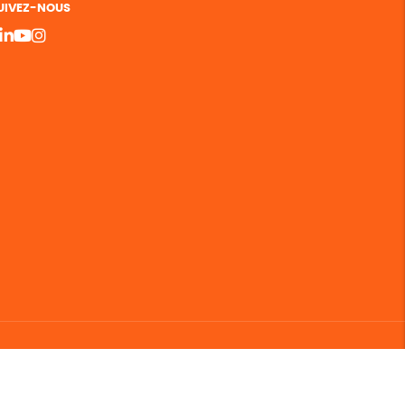
UIVEZ-NOUS
bergement vert certifié ISO14001 propulsé avec
par Infomaniak