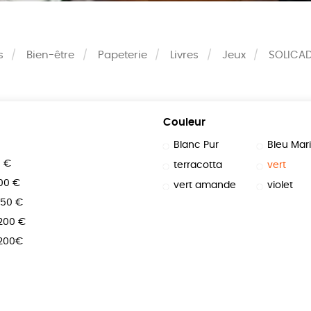
s
Bien-être
Papeterie
Livres
Jeux
SOLICA
Couleur
Blanc Pur
Bleu Mar
0 €
terracotta
vert
100 €
vert amande
violet
150 €
 200 €
 200€