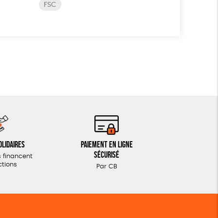
FSC
olidaires
Paiement en ligne
sécurisé
 financent
ctions
Par CB