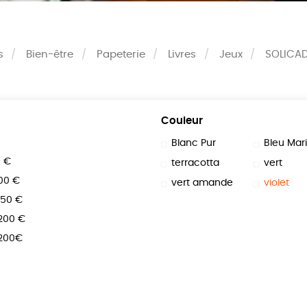
s
Bien-être
Papeterie
Livres
Jeux
SOLICA
Couleur
Blanc Pur
Bleu Mar
0 €
terracotta
vert
100 €
vert amande
violet
150 €
 200 €
 200€