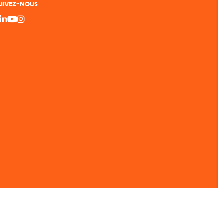
UIVEZ-NOUS
bergement vert certifié ISO14001 propulsé avec
par Infomaniak