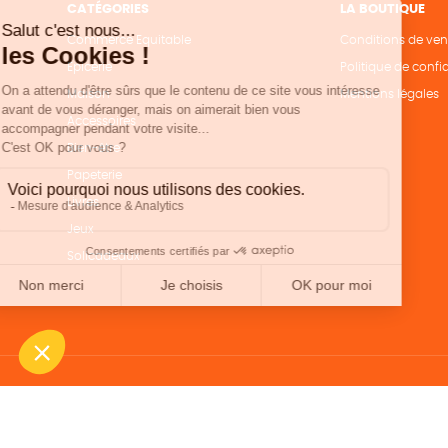
CATÉGORIES
LA BOUTIQUE
Commerce Equitable
Conditions de ven
Epicerie
Politique de confid
Maison
Mentions légales
Accessoires
Bien-être
Papeterie
Livres
Jeux
Solicadeaux
Une boutique élaborée avec
par RGOODS