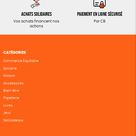
Achats solidaires
Paiement en ligne sécurisé
Vos achats financent nos
Par CB
actions
CATÉGORIES
Commerce Equitable
Epicerie
Maison
Accessoires
Bien-être
Papeterie
Livres
Jeux
Solicadeaux