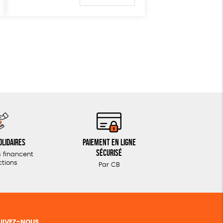
olidaires
Paiement en ligne
sécurisé
 financent
ctions
Par CB
UIVEZ-NOUS