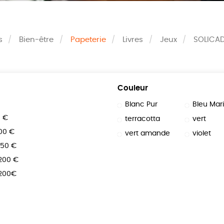
s
Bien-être
Papeterie
Livres
Jeux
SOLICA
Couleur
Blanc Pur
Bleu Mar
0 €
terracotta
vert
100 €
vert amande
violet
150 €
 200 €
 200€