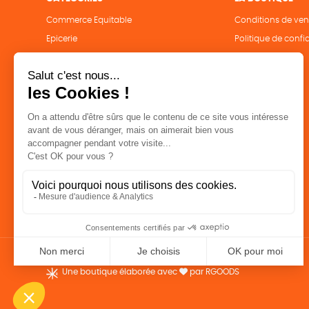
Commerce Equitable
Conditions de ven
Epicerie
Politique de confid
Maison
Mentions légales
Accessoires
Bien-être
Papeterie
Livres
Jeux
Solicadeaux
Une boutique élaborée avec
par RGOODS