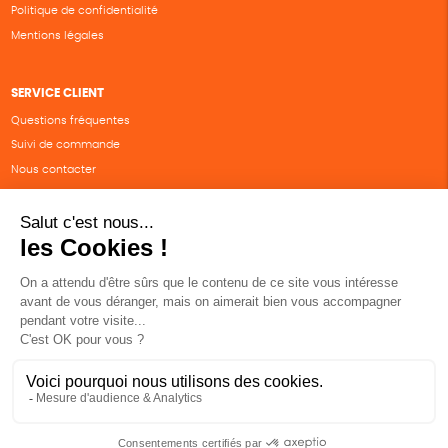
Politique de confidentialité
Mentions légales
SERVICE CLIENT
Questions fréquentes
Suivi de commande
Nous contacter
Renvoyer des articles
SUIVEZ-NOUS
Une boutique élaborée avec
par RGOODS
Hébergement vert certifié ISO14001 propulsé avec
par Infomaniak