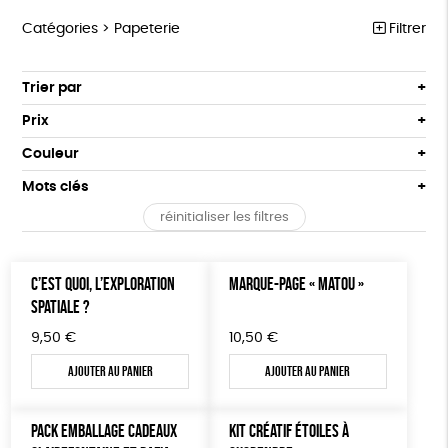
Catégories >
Papeterie
Filtrer
ÉQUITABLE
Trier par
Par défaut
ÉPICERIE
Prix
Popularité
Tous
MAISON
Couleur
Nouveauté
0 € - 50 €
Blanc Pur
Bleu Marine
Mots clés
Prix : du - cher au + cher
ACCESSOIRES
50 € - 100 €
terracotta
vert
Prix : du + cher au - cher
réinitialiser les filtres
100 € - 150 €
PEFC
Fabriqué en Espagne
ESAT
GOTS
BIEN-ÊTRE
vert amande
violet
Disponibilité
150 € - 200 €
PAPETERIE
Fabriqué en France
Agriculture Biologique
Vegan
Plus de 200€
C’EST QUOI, L’EXPLORATION
MARQUE-PAGE « MATOU »
LIVRES
SPATIALE ?
Biodégradable
Cosme Bio
FSC
9,50
€
10,50
€
JEUX
Fabrication artisanale
Oeko-Tex
Ajouter au panier
Ajouter au panier
SOLICADEAUX
TOUT
PACK EMBALLAGE CADEAUX
KIT CRÉATIF ÉTOILES À