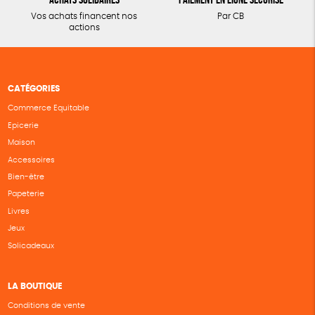
Vos achats financent nos
Par CB
actions
CATÉGORIES
Commerce Equitable
Epicerie
Maison
Accessoires
Bien-être
Papeterie
Livres
Jeux
Solicadeaux
LA BOUTIQUE
Conditions de vente