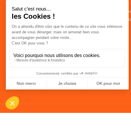
CATÉGORIES
LA BOUTIQUE
Commerce Equitable
Conditions de ven
Epicerie
Politique de confid
Maison
Mentions légales
Accessoires
Bien-être
Papeterie
Livres
Jeux
Solicadeaux
Une boutique élaborée avec
par RGOODS