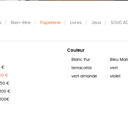
s
Bien-être
Papeterie
Livres
Jeux
SOLICA
Couleur
Blanc Pur
Bleu Mar
0 €
terracotta
vert
100 €
vert amande
violet
150 €
 200 €
 200€