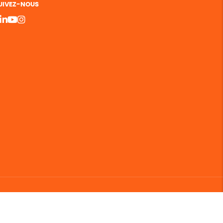
UIVEZ-NOUS
bergement vert certifié ISO14001 propulsé avec
par Infomaniak