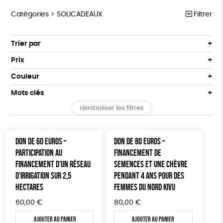
Catégories >
SOLICADEAUX
Filtrer
ÉQUITABLE
Trier par
Par défaut
ÉPICERIE
Prix
Popularité
Tous
MAISON
Couleur
Nouveauté
0 € - 50 €
Blanc Pur
Bleu Marine
Mots clés
Prix : du - cher au + cher
ACCESSOIRES
50 € - 100 €
terracotta
vert
Prix : du + cher au - cher
réinitialiser les filtres
100 € - 150 €
GOTS
Fabriqué en France
Agriculture Biologique
BIEN-ÊTRE
vert amande
violet
Disponibilité
150 € - 200 €
PAPETERIE
Vegan
Biodégradable
Cosme Bio
FSC
Plus de 200€
DON DE 60 EUROS –
DON DE 80 EUROS –
LIVRES
PARTICIPATION AU
FINANCEMENT DE
Fabrication artisanale
Oeko-Tex
PEFC
FINANCEMENT D’UN RÉSEAU
SEMENCES ET UNE CHÈVRE
JEUX
Fabriqué en Espagne
ESAT
D’IRRIGATION SUR 2,5
PENDANT 4 ANS POUR DES
HECTARES
FEMMES DU NORD KIVU
SOLICADEAUX
60,00
€
80,00
€
TOUT
Ajouter au panier
Ajouter au panier