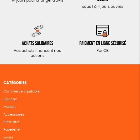
14 jours pour changer d'avis
sous 1 à 4 jours ouvrés
Achats solidaires
Paiement en ligne sécurisé
Vos achats financent nos
Par CB
actions
CATÉGORIES
Commerce Equitable
Epicerie
Maison
Accessoires
Bien-être
Papeterie
Livres