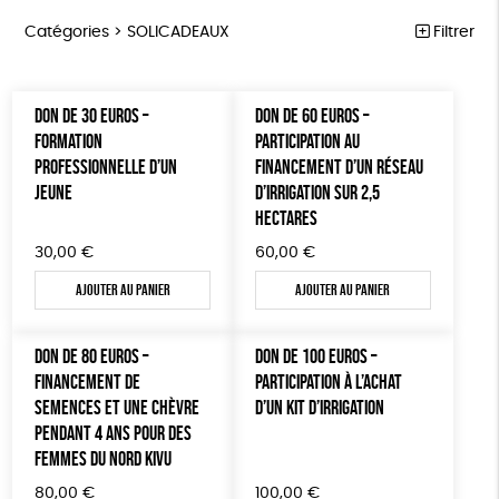
Catégories >
SOLICADEAUX
Filtrer
ÉQUITABLE
Trier par
DON DE 30 EUROS –
DON DE 60 EUROS –
Par défaut
ÉPICERIE
Prix
FORMATION
PARTICIPATION AU
Popularité
Tous
PROFESSIONNELLE D’UN
FINANCEMENT D’UN RÉSEAU
MAISON
Couleur
Nouveauté
JEUNE
D’IRRIGATION SUR 2,5
0 € - 50 €
Blanc Pur
Bleu Marine
Mots clés
Prix : du - cher au + cher
ACCESSOIRES
HECTARES
50 € - 100 €
terracotta
vert
Prix : du + cher au - cher
100 € - 150 €
Fabrication artisanale
Oeko-Tex
PEFC
30,00
€
60,00
€
BIEN-ÊTRE
vert amande
violet
Disponibilité
150 € - 200 €
Ajouter au panier
Ajouter au panier
PAPETERIE
Fabriqué en Espagne
ESAT
GOTS
Plus de 200€
LIVRES
Fabriqué en France
Agriculture Biologique
Vegan
DON DE 80 EUROS –
DON DE 100 EUROS –
JEUX
FINANCEMENT DE
PARTICIPATION À L’ACHAT
Biodégradable
Cosme Bio
FSC
SEMENCES ET UNE CHÈVRE
D’UN KIT D’IRRIGATION
SOLICADEAUX
PENDANT 4 ANS POUR DES
FEMMES DU NORD KIVU
TOUT
80,00
€
100,00
€