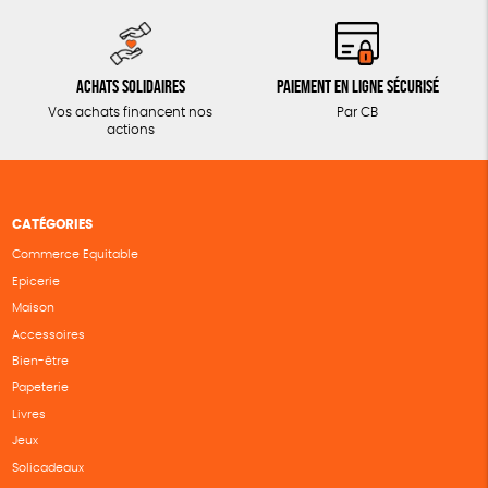
Achats solidaires
Paiement en ligne sécurisé
Vos achats financent nos
Par CB
actions
CATÉGORIES
Commerce Equitable
Epicerie
Maison
Accessoires
Bien-être
Papeterie
Livres
Jeux
Solicadeaux