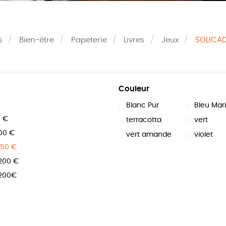
s
Bien-être
Papeterie
Livres
Jeux
SOLICA
Couleur
Blanc Pur
Bleu Mar
0 €
terracotta
vert
100 €
vert amande
violet
150 €
 200 €
 200€