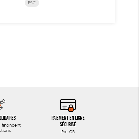
FSC
olidaires
Paiement en ligne
sécurisé
 financent
ctions
Par CB