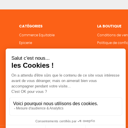
CATÉGORIES
LA BOUTIQUE
Commerce Equitable
Conditions de ven
Epicerie
Politique de confid
Maison
Mentions légales
Accessoires
Bien-être
Papeterie
Livres
Jeux
Solicadeaux