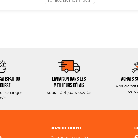
réinitialiser les filtres
atisfait ou
Livraison dans les
Achats s
oursé
meilleurs délais
Vos achats
nos a
our changer
sous 1 à 4 jours ouvrés
avis
SERVICE CLIENT
S
te
Questions fréquentes