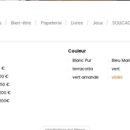
s
Bien-être
Papeterie
Livres
Jeux
SOLICA
Couleur
Blanc Pur
Bleu Mar
0 €
terracotta
vert
100 €
vert amande
violet
150 €
 200 €
 200€