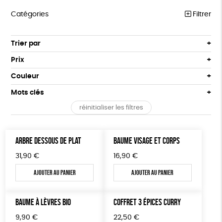
Catégories
Filtrer
ÉQUITABLE
Trier par
Par défaut
ÉPICERIE
Prix
Popularité
Tous
MAISON
Couleur
Nouveauté
0 € - 50 €
Blanc Pur
Bleu Marine
Mots clés
Prix : du - cher au + cher
ACCESSOIRES
50 € - 100 €
terracotta
vert
Prix : du + cher au - cher
réinitialiser les filtres
100 € - 150 €
Biodégradable
Cosme Bio
FSC
BIEN-ÊTRE
vert amande
violet
Disponibilité
150 € - 200 €
PAPETERIE
Fabrication artisanale
Oeko-Tex
PEFC
Plus de 200€
ARBRE DESSOUS DE PLAT
BAUME VISAGE ET CORPS
LIVRES
Fabriqué en Espagne
ESAT
GOTS
31,90
€
16,90
€
JEUX
Fabriqué en France
Agriculture Biologique
Vegan
Ajouter au panier
Ajouter au panier
SOLICADEAUX
BAUME À LÈVRES BIO
COFFRET 3 ÉPICES CURRY
TOUT
9,90
€
22,50
€