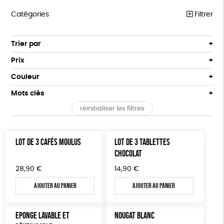
Catégories
Filtrer
ÉQUITABLE
Trier par
Par défaut
ÉPICERIE
Prix
Popularité
Tous
MAISON
Couleur
Nouveauté
0 € - 50 €
Blanc Pur
Bleu Marine
Mots clés
Prix : du - cher au + cher
ACCESSOIRES
50 € - 100 €
terracotta
vert
Prix : du + cher au - cher
réinitialiser les filtres
100 € - 150 €
Vegan
Biodégradable
Cosme Bio
FSC
BIEN-ÊTRE
vert amande
violet
Disponibilité
150 € - 200 €
PAPETERIE
Fabrication artisanale
Oeko-Tex
PEFC
Plus de 200€
LOT DE 3 CAFÉS MOULUS
LOT DE 3 TABLETTES
LIVRES
CHOCOLAT
Fabriqué en Espagne
ESAT
GOTS
28,90
€
14,90
€
JEUX
Fabriqué en France
Agriculture Biologique
Ajouter au panier
Ajouter au panier
SOLICADEAUX
TOUT
EPONGE LAVABLE ET
NOUGAT BLANC