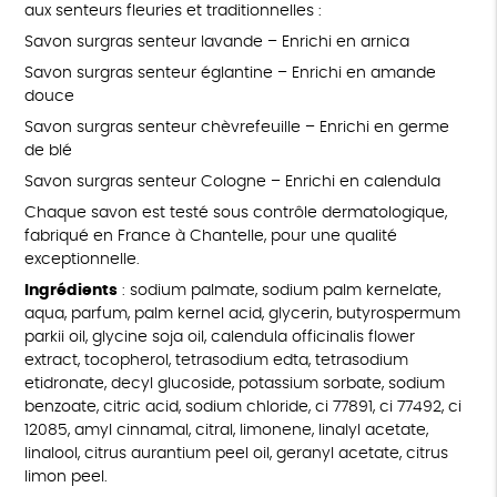
aux senteurs fleuries et traditionnelles :
Savon surgras senteur lavande – Enrichi en arnica
Savon surgras senteur églantine – Enrichi en amande
douce
Savon surgras senteur chèvrefeuille – Enrichi en germe
de blé
Savon surgras senteur Cologne – Enrichi en calendula
Chaque savon est testé sous contrôle dermatologique,
fabriqué en France à Chantelle, pour une qualité
exceptionnelle.
Ingrédients
: sodium palmate, sodium palm kernelate,
aqua, parfum, palm kernel acid, glycerin, butyrospermum
parkii oil, glycine soja oil, calendula officinalis flower
extract, tocopherol, tetrasodium edta, tetrasodium
etidronate, decyl glucoside, potassium sorbate, sodium
benzoate, citric acid, sodium chloride, ci 77891, ci 77492, ci
12085, amyl cinnamal, citral, limonene, linalyl acetate,
linalool, citrus aurantium peel oil, geranyl acetate, citrus
limon peel.