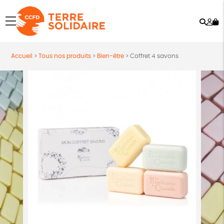
Rech
Mo
menu
co
Accueil
>
Tous nos produits
>
Bien-être
>
Coffret 4 savons