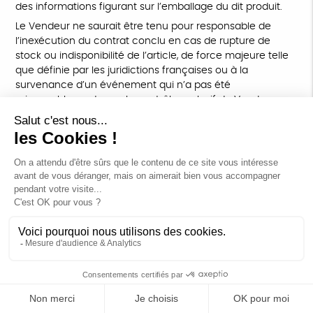
des informations figurant sur l’emballage du dit produit.
Le Vendeur ne saurait être tenu pour responsable de
l’inexécution du contrat conclu en cas de rupture de
stock ou indisponibilité de l’article, de force majeure telle
que définie par les juridictions françaises ou à la
survenance d’un événement qui n’a pas été
raisonnablement sous le contrôle exclusif du Vendeur.
Le Vendeur ne saurait être tenu responsable en cas
d’erreur dans la présentation des produits sur le Site, les
photographies, textes et illustrations représentant les
produits n’étant pas contractuels.
ARTICLE 14 – NON-VALIDITÉ PARTIELLE
Si une ou plusieurs stipulations des présentes CGV sont
tenues pour non valides ou déclarées comme telles en
application d’une loi, d’un règlement ou à la suite d’une
décision définitive d’une juridiction compétente, les autres
stipulations garderont toute leur force et leur portée.